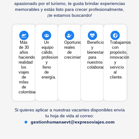
apasionado por el turismo, te gusta brindar experiencias
memorables y estás listo para crecer profesionalmente,
¡te estamos buscando!
Más
Un
Oportunidades
Beneficios
Trabajamos
de 30
equipo
reales
y
con
años
cálido,
de
bienestar
propósito,
haciendo
profesional
crecimiento.
para
innovación
realidad
y
nuestros
y
los
lleno
colaboradores.
servicio
viajes
de
al
de
energía.
cliente.
miles
de
colombianos.
Si quieres aplicar a nuestras vacantes disponibles envía
tu hoja de vida al correo:
gestionhumanaevt@expresoviajes.com